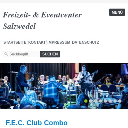
Freizeit- & Eventcenter
MENÜ
Salzwedel
STARTSEITE
KONTAKT
IMPRESSUM
DATENSCHUTZ
1
2
3
4
5
6
7
8
F.E.C. Club Combo