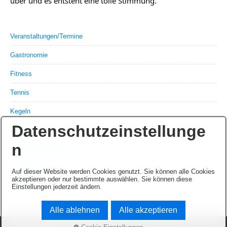
über und es entsteht eine tolle Stimmung.
Veranstaltungen/Termine
Gastronomie
Fitness
Tennis
Kegeln
Datenschutzeinstellunge
Squash
n
›
F.E.C. Club Combo
Facebook
Auf dieser Website werden Cookies genutzt. Sie können alle Cookies
akzeptieren oder nur bestimmte auswählen. Sie können diese
Pension
Einstellungen jederzeit ändern.
Alle ablehnen
Alle akzeptieren